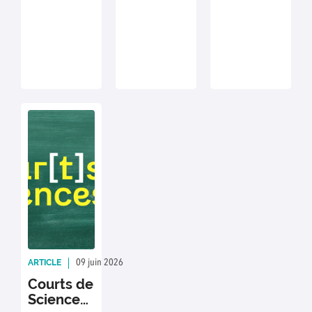
leurs élèves en
outils ! Les
nous adapter, à
amont de
outils de de la
transmettre… .
l'évènement.
recherche sont
Nous le vivons
présents depuis
tous et pourtant
les premières
il y a beaucoup
observations et
de choses à
ne cessent
explorer, la
d'évoluer avec
façon dont notre
les sciences. Du
corps grandit,
microscope au
les relations
carnet de note,
que nous
ces outils nous
créons, nos
montrent une
modèles,
facette de
inspirations. Ce
l’histoire des
sujet amène de
domaines
multiples
scientifiques.
questionnements
ARTICLE
09 juin 2026
Rédaction : CDS
qui nous
Courts de
inspire dans la
Sciences
créativité et la