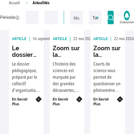
Actualités
Accueil
Période
S'abonner
ARTICLE
ARTICLE
ARTICLE
16 septembre 2025
Rédaction : COM
22 mai 2026
Rédaction : CDS
22 mai 2026
Le
Zoom sur
Zoom sur
dossier
la
la
pédagogique
thématique
thématique
Le dossier
L’histoire des
Courts de
2025 est
"Outils de
"Grandir"
pédagogique,
sciences est
science vous
disponible
la
préparé par le
marquée par
permet de
recherche"
collectif
des grandes
questionner un
d'organisation,
découvertes,
phénomène
permet aux
théories, des
que nous vivons
En Savoir
En Savoir
En Savoir
enseignants de
grands et
tous : grandir.
Plus
Plus
Plus
préparer la
grandes
Peu importe
séance à
scientifiques
notre âge, nous
laquelle ils sont
mais aussi par
continuons à
inscrits avec
l’évolution des
apprendre, à