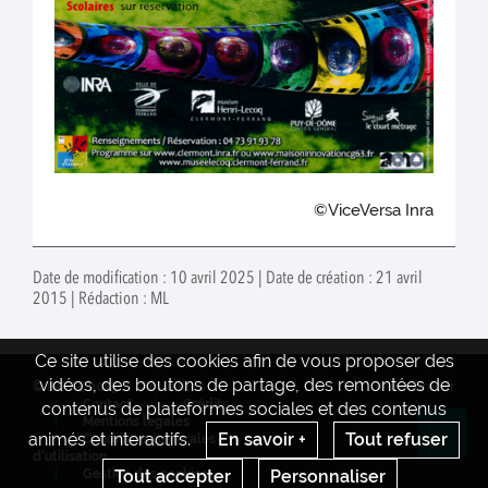
©ViceVersa Inra
Date de modification : 10 avril 2025 | Date de création : 21 avril
2015 | Rédaction : ML
Ce site utilise des cookies afin de vous proposer des
vidéos, des boutons de partage, des remontées de
© INRAE 2025
Actualités
www.inrae.fr
Contact
Crédits
contenus de plateformes sociales et des contenus
Mentions legales
animés et interactifs.
En savoir +
Tout refuser
Conditions générales
Re
d'utilisation
Tout accepter
Personnaliser
Gestion des cookies