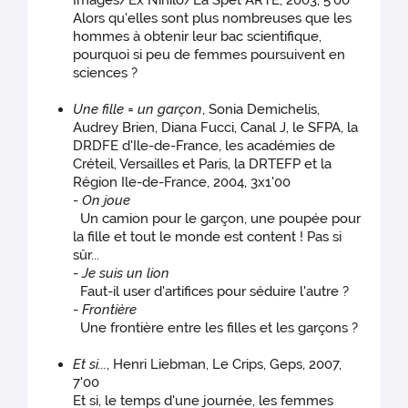
Images/Ex Nihilo/La Spet ARTE, 2003, 5'00
Alors qu'elles sont plus nombreuses que les
hommes à obtenir leur bac scientifique,
pourquoi si peu de femmes poursuivent en
sciences ?
Une fille = un garçon
, Sonia Demichelis,
Audrey Brien, Diana Fucci, Canal J, le SFPA, la
DRDFE d'Ile-de-France, les académies de
Créteil, Versailles et Paris, la DRTEFP et la
Région Ile-de-France, 2004, 3x1'00
-
On joue
Un camion pour le garçon, une poupée pour
la fille et tout le monde est content ! Pas si
sûr...
-
Je suis un lion
Faut-il user d'artifices pour séduire l'autre ?
-
Frontière
Une frontière entre les filles et les garçons ?
Et si...
, Henri Liebman, Le Crips, Geps, 2007,
7'00
Et si, le temps d'une journée, les femmes